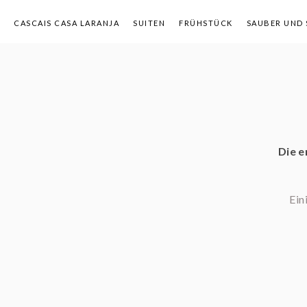
CASCAIS CASA LARANJA
SUITEN
FRÜHSTÜCK
SAUBER UND 
VIDEO
SONDERANGEBOTE
KONTAKT
Die e
Ein