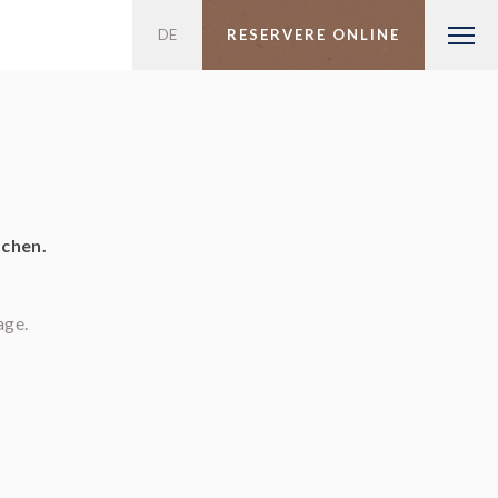
DE
PT
EN
FR
ES
RESERVERE ONLINE
achen.
age.