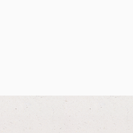
tivitäten
erung)