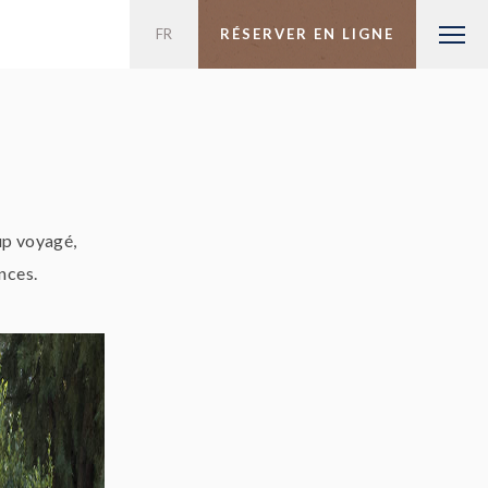
DE
PT
EN
FR
ES
RÉSERVER EN LIGNE
up voyagé,
ences.